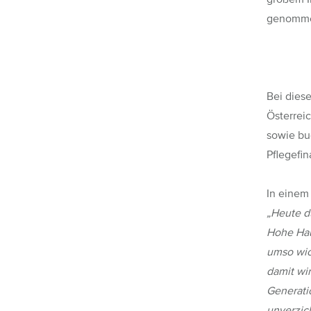
genomme
Bei die
Österrei
sowie bu
Pflegefi
In eine
„Heute d
Hohe Hau
umso wic
damit wi
Generati
unverzic