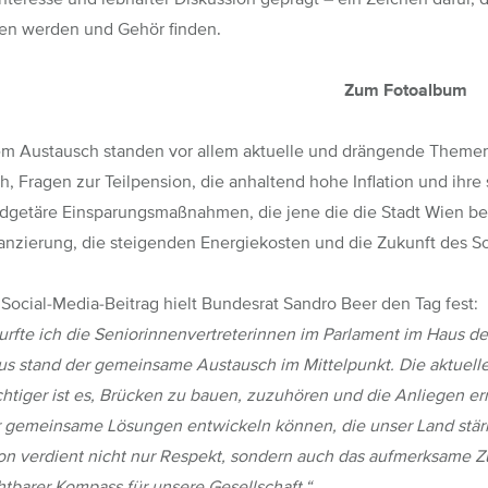
n werden und Gehör finden.
Zum Fotoalbum
sem
Austausch
standen vor allem aktuelle und drängende Themen
ch, Fragen zur Teilpension, die anhaltend hohe Inflation und ih
dgetäre Einsparungsmaßnahmen, die jene die die Stadt Wien be
nanzierung, die steigenden Energiekosten und die Zukunft des S
m
Social-Media-Beitrag
hielt Bundesrat Sandro Beer den Tag fest:
urfte ich die Seniorinnenvertreterinnen im Parlament im Haus 
s stand der gemeinsame Austausch im Mittelpunkt. Die aktuelle
htiger ist es, Brücken zu bauen, zuzuhören und die Anliegen e
r gemeinsame Lösungen entwickeln können, die unser Land stär
on verdient nicht nur Respekt, sondern auch das aufmerksame Z
htbarer Kompass für unsere Gesellschaft.“