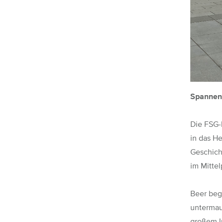
Spannend
Die FSG-
in das H
Geschich
im Mittel
Beer beg
untermau
großem In