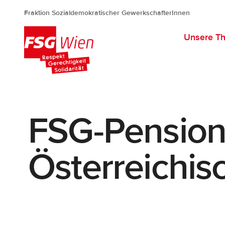
Fraktion Sozialdemokratischer GewerkschafterInnen
Unsere T
FSG Wien
FSG-Pensioni
Österreichis