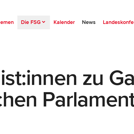
hemen
Die FSG
Kalender
News
Landeskonfe
st:innen zu Ga
chen Parlamen